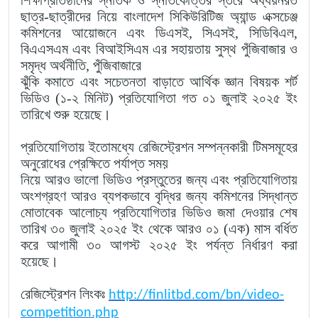
ছাত্র-ছাত্রীদের নিয়ে বাংলাদেশ সিকিউরিটিজ অ্যান্ড এক্সচেঞ্জ
কমিশনের আয়োজনে এবং ডিএসই, সিএসই, সিডিবিএল,
বিএএসএম এবং বিআইসিএম এর সহায়তায় সুস্থ পুঁজিবাজার ও
সমৃদ্ধ অর্থনীতি, পুঁজিবাজারে
ঝুঁকি কমাতে এবং সচেতনতা বাড়াতে আর্থিক জ্ঞান বিষয়ক শর্ট
ভিডিও (১-২ মিনিট) প্রতিযোগিতা গত ০১ জুলাই ২০২৫ ইং
তারিখে শুরু হয়েছে।
প্রতিযোগিতায় ইতোমধ্যে রেজিস্ট্রেশন সম্পন্নকারী টিমসমূহের
অনুরোধের প্রেক্ষিতে পর্যাপ্ত সময়
নিয়ে আরও ভালো ভিডিও প্রস্তুতের জন্য এবং প্রতিযোগিতায়
অংশগ্রহণ আরও ব্যপকভাবে বৃদ্ধির জন্য কমিশনের সিদ্ধান্ত
মোতাবেক আলোচ্য প্রতিযোগিতার ভিডিও জমা দেওয়ার শেষ
তারিখ ৩০ জুলাই ২০২৫ ইং থেকে আরও ০১ (এক) মাস বর্ধিত
করে আগামী ৩০ আগস্ট ২০২৫ ইং পর্যন্ত নির্ধারণ করা
হয়েছে।
রেজিস্ট্রেশন লিংকঃ
http://finlitbd.com/bn/video-
competition.php