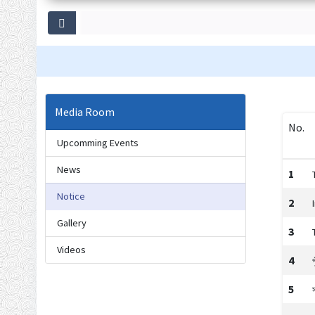
Media Room
No.
Upcomming Events
News
1
Notice
2
Gallery
3
Videos
4
5