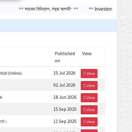
be held on 22-23 July, 2026
** সচেতন বিনিয়োগ, সমৃদ্ধ আগামী" **
** Investors' Training Progr
Training on Risk Management
in Capital Market to be held on
29-30 June, 2026
Published
View
on
15 Jul 2026
2026 (Online).
View
02 Jul 2026
View
18 Jun 2026
26
View
15 Sep 2025
View
11 Sep 2025
ার্তা।
View