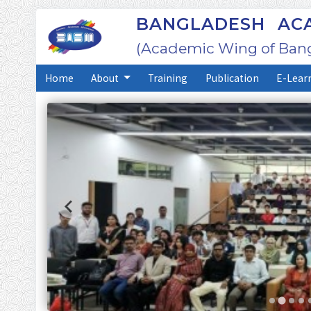
BANGLADESH ACA
(Academic Wing of Bang
Home
About
Training
Publication
E-Lear